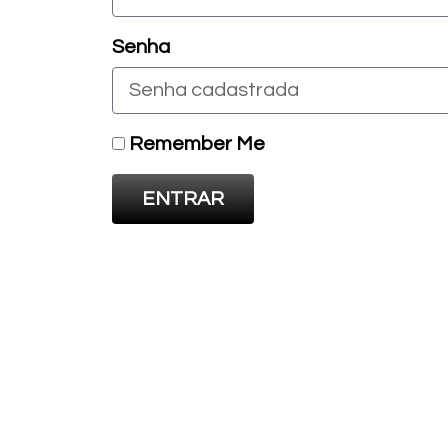
Senha
Remember Me
ENTRAR